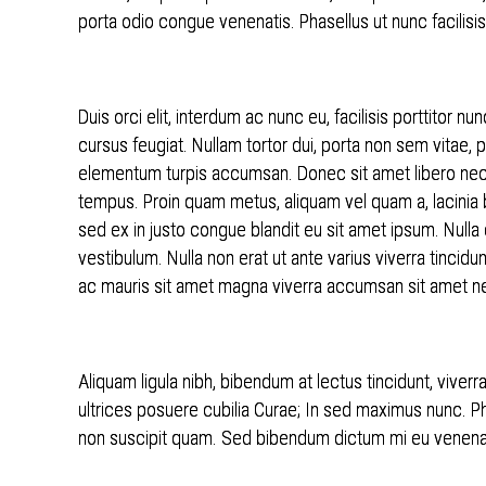
porta odio congue venenatis. Phasellus ut nunc facilis
WILKI NAD NYSĄ
MIEJSKIE JEDNOSTKI
POMOC SPOŁECZNA
ORGANIZACYJNE
SYMBOLIKA
EDUKACJA
STATYSTYKA
Duis orci elit, interdum ac nunc eu, facilisis porttito
KULTURA / KALENDARZ IMPREZ
cursus feugiat. Nullam tortor dui, porta non sem vitae, p
SYSTEM INFORMACJI
SPORT I REKREACJA
elementum turpis accumsan. Donec sit amet libero nec nib
PRZESTRZENNEJ
tempus. Proin quam metus, aliquam vel quam a, lacini
JAKOŚĆ WODY DO SPOŻYCIA
NAJWYŻSZY CERAMICZNY POMNIK W
sed ex in justo congue blandit eu sit amet ipsum. Nulla 
EUROPIE
BEZPŁATNY PUNKT POMOCY
vestibulum. Nulla non erat ut ante varius viverra tincidu
PRAWNEJ
ac mauris sit amet magna viverra accumsan sit amet ne
PLAN MIASTA
CMENTARZ KOMUNALNY
ZARZĄDZANIE KRYZYSOWE
Aliquam ligula nibh, bibendum at lectus tincidunt, viverr
PROGRAM POLITYKI ZDROWOTNEJ -
ultrices posuere cubilia Curae; In sed maximus nunc. Phas
REHABILITACJA
non suscipit quam. Sed bibendum dictum mi eu venenat