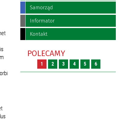
Samorząd
Informator
met
Kontakt
is
POLECAMY
am
1
2
3
4
5
6
orbi
et
lus