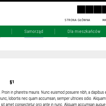
STRONA GŁÓWNA
M
o
Samorząd
Dla mieszkańców
§1
t. Proin in pharetra mauris. Nunc euismod posuere nibh, a dapibus 
 nunc, lobortis nec quam accumsan, semper ultricies odio. Aliquam
t, sit amet consectetur orci ante in nunc. Aliquam accumsan augue