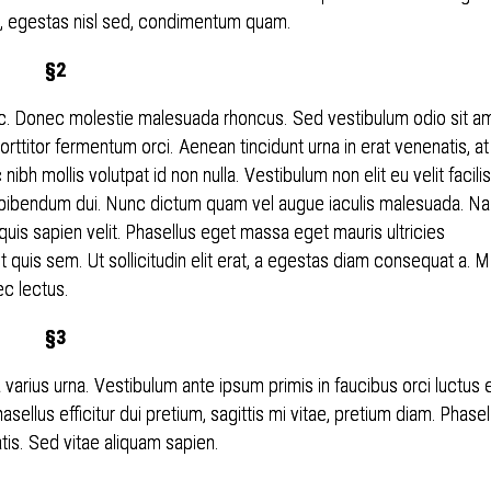
is, egestas nisl sed, condimentum quam.
§2
r nunc. Donec molestie malesuada rhoncus. Sed vestibulum odio sit a
orttitor fermentum orci. Aenean tincidunt urna in erat venenatis, at
h mollis volutpat id non nulla. Vestibulum non elit eu velit facilis
a bibendum dui. Nunc dictum quam vel augue iaculis malesuada. N
quis sapien velit. Phasellus eget massa eget mauris ultricies
nt quis sem. Ut sollicitudin elit erat, a egestas diam consequat a. M
c lectus.
§3
a varius urna. Vestibulum ante ipsum primis in faucibus orci luctus 
ellus efficitur dui pretium, sagittis mi vitae, pretium diam. Phasel
is. Sed vitae aliquam sapien.