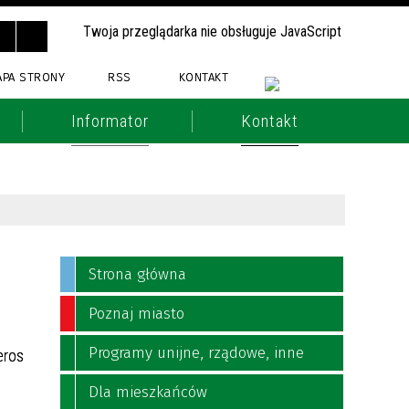
Twoja przeglądarka nie obsługuje JavaScript
APA STRONY
RSS
KONTAKT
Informator
Kontakt
Strona główna
Poznaj miasto
Programy unijne, rządowe, inne
eros
Dla mieszkańców