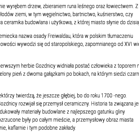
ie wyrębem drzew, zbieraniem runa leśnego oraz łowiectwem. Z
łodów ziemi, w tym węgielnictwo, bartnictwo, kuśnierstwo, czy
ceramika budowlana i użytkowa, z której miasto słynie do dzisiaj
iemiecka nazwa osady Freiwaldau, która w polskim tłumaczeniu
scowości wywodzi się od staropolskiego, zapomnianego od XVI w
pierwszym herbie Gozdnicy widniała postać człowieka z toporem 
ielony pień z dwoma gałązkami po bokach, na którym siedzi czar
ektórzy twierdzą, że jeszcze głębiej, bo do roku 1700 -nego.
Gozdnicy rozwijał się przemysł ceramiczny. Historia ta związana je
odukowały materiały budowlane z najlepszego gatunku gliny
ozrzucone były po całym mieście, a przemysłowy obraz miasta
ie, kaflarnie i tym podobne zakłady.