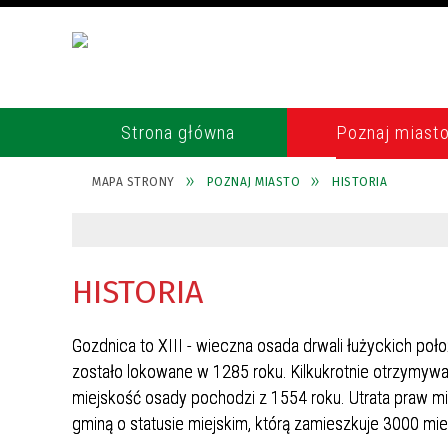
Strona główna
Poznaj miast
MAPA STRONY
POZNAJ MIASTO
HISTORIA
POŁOŻENIE
RADA MIASTA
REKULTYWACJA WYROBISKA
TELEFONY ALARMOWE
GOZDNICA
HISTORIA
BURMISTRZ
POLICJA
GOSPODARKA ODPADAMI
KRONIKA GOZDNICKA
SEKRETARZ
STRAŻ POŻARNA
HISTORIA
OCHRONA ŚRODOWISKA
MIASTO CERAMIKÓW
SKARBNIK
PARAFIA
CZUJNIK JAKOŚCI POWIETRZA
Gozdnica to XIII - wieczna osada drwali łużyckich po
GOSPODARKA
REFERATY URZĘDU
OCHRONA ZDROWIA
zostało lokowane w 1285 roku. Kilkukrotnie otrzymywała
UTRZYMANIE CZYSTOŚCI I
GMINY PARTNERSKIE
URZĄD STANU CYWILNEGO
ENEA OPERATOR
miejskość osady pochodzi z 1554 roku. Utrata praw mie
PORZĄDKU W MIEŚCIE
gminą o statusie miejskim, którą zamieszkuje 3000 m
ORGANIZACJE I STOWARZYSZENIA
RADA SENIORÓW
ROZKŁADY JAZDY PKS, MZK, PKP
PODATKI