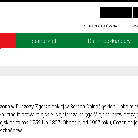
STRONA GŁÓWNA
M
o
Samorząd
Dla mieszkańców
łożona w Puszczy Zgorzeleckiej w Borach Dolnośląskich. Jako mia
 i traciła prawa miejskie. Najstarsza księga Miejska, potwierdzaj
jskich to rok 1752 lub 1807. Obecnie, od 1967 roku, Gozdnica je
ieszkańców.