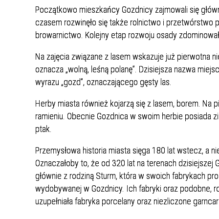
Początkowo mieszkańcy Gozdnicy zajmowali się główn
WILKI NAD NYSĄ
MIEJSKIE JEDNOSTKI
POMOC SPOŁECZNA
czasem rozwinęło się także rolnictwo i przetwórstwo p
ORGANIZACYJNE
SYMBOLIKA
browarnictwo. Kolejny etap rozwoju osady zdominowała 
EDUKACJA
STATYSTYKA
KULTURA / KALENDARZ IMPREZ
Na zajęcia związane z lasem wskazuje już pierwotna n
oznacza „wolną, leśną polanę”. Dzisiejsza nazwa miej
SYSTEM INFORMACJI
SPORT I REKREACJA
wyrazu „gozd”, oznaczającego gęsty las.
PRZESTRZENNEJ
JAKOŚĆ WODY DO SPOŻYCIA
NAJWYŻSZY CERAMICZNY POMNIK W
Herby miasta również kojarzą się z lasem, borem. Na 
EUROPIE
BEZPŁATNY PUNKT POMOCY
ramieniu. Obecnie Gozdnica w swoim herbie posiada z
PRAWNEJ
ptak.
PLAN MIASTA
CMENTARZ KOMUNALNY
Przemysłowa historia miasta sięga 180 lat wstecz, a ni
Oznaczałoby to, że od 320 lat na terenach dzisiejszej 
ZARZĄDZANIE KRYZYSOWE
głównie z rodziną Sturm, która w swoich fabrykach pr
PROGRAM POLITYKI ZDROWOTNEJ -
wydobywanej w Gozdnicy. Ich fabryki oraz podobne, r
REHABILITACJA
uzupełniała fabryka porcelany oraz niezliczone garncarn