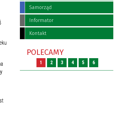
Samorząd
Informator
.
Kontakt
ieku
POLECAMY
1
2
3
4
5
6
na
ny
st