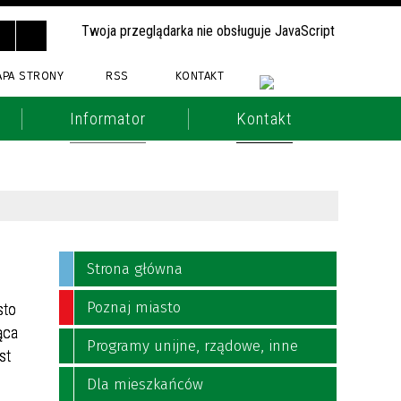
Twoja przeglądarka nie obsługuje JavaScript
APA STRONY
RSS
KONTAKT
Informator
Kontakt
Strona główna
Poznaj miasto
sto
ąca
Programy unijne, rządowe, inne
st
Dla mieszkańców