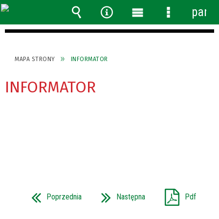
panel
Wyszukiwarka
Narzędzia
Menu
Menu
główne
szczegółow
MAPA STRONY
INFORMATOR
INFORMATOR
Poprzednia
Następna
Pdf