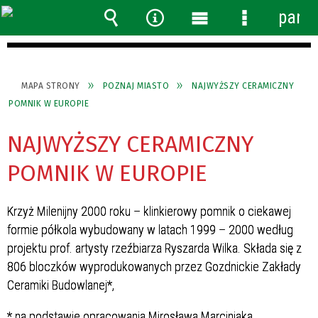
panel
Wyszukiwarka
Narzędzia
Menu
Menu
główne
szczegółow
MAPA STRONY
POZNAJ MIASTO
NAJWYŻSZY CERAMICZNY
POMNIK W EUROPIE
NAJWYŻSZY CERAMICZNY
POMNIK W EUROPIE
Krzyż Milenijny 2000 roku – klinkierowy pomnik o ciekawej
formie półkola wybudowany w latach 1999 – 2000 według
projektu prof. artysty rzeźbiarza Ryszarda Wilka. Składa się z
806 bloczków wyprodukowanych przez Gozdnickie Zakłady
Ceramiki Budowlanej*,
* na podstawie opracowania Mirosława Marciniaka.