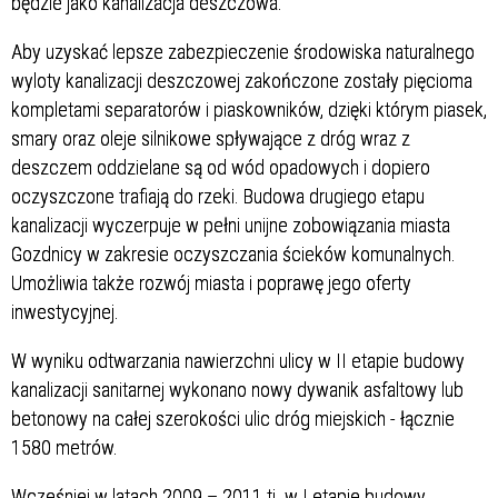
będzie jako kanalizacja deszczowa.
Aby uzyskać lepsze zabezpieczenie środowiska naturalnego
wyloty kanalizacji deszczowej zakończone zostały pięcioma
kompletami separatorów i piaskowników, dzięki którym piasek,
smary oraz oleje silnikowe spływające z dróg wraz z
deszczem oddzielane są od wód opadowych i dopiero
oczyszczone trafiają do rzeki. Budowa drugiego etapu
kanalizacji wyczerpuje w pełni unijne zobowiązania miasta
Gozdnicy w zakresie oczyszczania ścieków komunalnych.
Umożliwia także rozwój miasta i poprawę jego oferty
inwestycyjnej.
W wyniku odtwarzania nawierzchni ulicy w II etapie budowy
kanalizacji sanitarnej wykonano nowy dywanik asfaltowy lub
betonowy na całej szerokości ulic dróg miejskich - łącznie
1580 metrów.
Wcześniej w latach 2009 – 2011 tj. w I etapie budowy