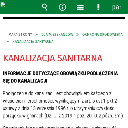
panel
Wyszukiwarka
Narzędzia
Menu
Menu
główne
szczegółow
MAPA STRONY
DLA MIESZKAŃCÓW
OCHRONA ŚRODOWISKA
KANALIZACJA SANITARNA
KANALIZACJA SANITARNA
INFORMACJE DOTYCZĄCE OBOWIĄZKU PODŁĄCZENIA
SIĘ DO KANALIZACJI
Podłączenie do kanalizacji jest obowiązkiem każdego z
właścicieli nieruchomości, wynikającym z art. 5 ust 1 pkt 2
ustawy z dnia 13 września 1996 r. o utrzymaniu czystości i
porządku w gminach (Dz. U. z 2019 r. poz. 2010, z późn. zm.).