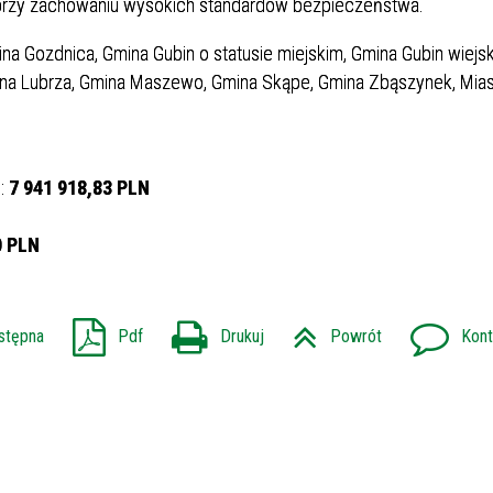
ji przy zachowaniu wysokich standardów bezpieczeństwa.
ina Gozdnica, Gmina Gubin o statusie miejskim, Gmina Gubin wiejsk
na Lubrza, Gmina Maszewo, Gmina Skąpe, Gmina Zbąszynek, Mia
h:
7 941 918,83 PLN
N
0 PLN
stępna
Pdf
Drukuj
Powrót
Kont