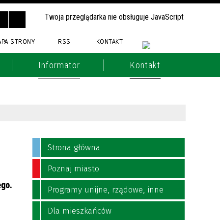
Twoja przeglądarka nie obsługuje JavaScript
APA STRONY
RSS
KONTAKT
Informator
Kontakt
Strona główna
Poznaj miasto
ego.
Programy unijne, rządowe, inne
Dla mieszkańców