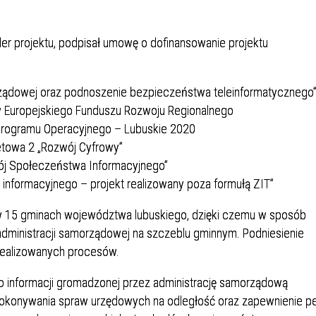
der projektu, podpisał umowę o dofinansowanie projektu
orządowej oraz podnoszenie bezpieczeństwa teleinformatycznego
 Europejskiego Funduszu Rozwoju Regionalnego
Programu Operacyjnego – Lubuskie 2020
etowa 2 „Rozwój Cyfrowy”
wój Społeczeństwa Informacyjnego”
 informacyjnego – projekt realizowany poza formułą ZIT”
 w 15 gminach województwa lubuskiego, dzięki czemu w sposób
dministracji samorządowej na szczeblu gminnym. Podniesienie
realizowanych procesów.
do informacji gromadzonej przez administrację samorządową
konywania spraw urzędowych na odległość oraz zapewnienie pe