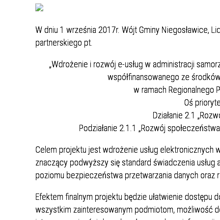
WILKI NAD NYSĄ
MIEJSKIE JEDNOSTKI
POMOC SPOŁECZNA
ORGANIZACYJNE
W dniu 1 września 2017r. Wójt Gminy Niegosławice, Li
SYMBOLIKA
EDUKACJA
partnerskiego pt.
STATYSTYKA
KULTURA / KALENDARZ IMPREZ
„Wdrożenie i rozwój e-usług w administracji sam
SYSTEM INFORMACJI
SPORT I REKREACJA
współfinansowanego ze środków
PRZESTRZENNEJ
w ramach Regionalnego 
JAKOŚĆ WODY DO SPOŻYCIA
NAJWYŻSZY CERAMICZNY POMNIK W
Oś prioryt
EUROPIE
BEZPŁATNY PUNKT POMOCY
Działanie 2.1 „Roz
PRAWNEJ
Podziałanie 2.1.1 „Rozwój społeczeństwa
PLAN MIASTA
CMENTARZ KOMUNALNY
Celem projektu jest wdrożenie usług elektronicznych
znaczący podwyższy się standard świadczenia usług a
ZARZĄDZANIE KRYZYSOWE
poziomu bezpieczeństwa przetwarzania danych oraz 
PROGRAM POLITYKI ZDROWOTNEJ -
Efektem finalnym projektu będzie ułatwienie dostępu 
REHABILITACJA
wszystkim zainteresowanym podmiotom, możliwość do