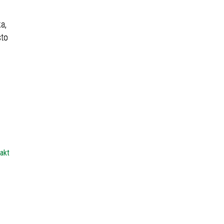
a,
sto
akt