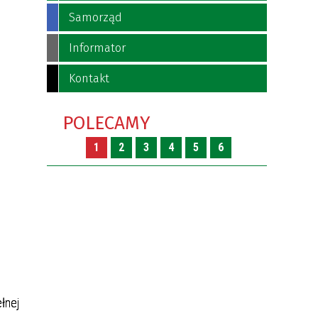
Samorząd
Informator
Kontakt
”
POLECAMY
1
2
3
4
5
6
łnej