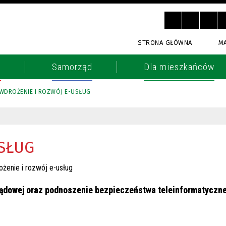
STRONA GŁÓWNA
M
o
Samorząd
Dla mieszkańców
WDROŻENIE I ROZWÓJ E-USŁUG
SŁUG
rządowej oraz podnoszenie bezpieczeństwa teleinformatyczn