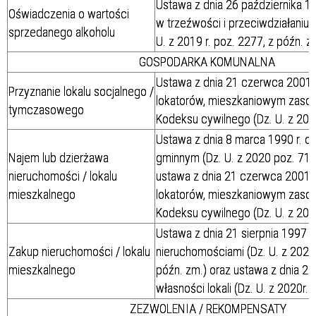
Ustawa z dnia 26 października 1
Oświadczenia o wartości
w trzeźwości i przeciwdziałaniu 
sprzedanego alkoholu
U. z 2019 r. poz. 2277, z późn. z
GOSPODARKA KOMUNALNA
Ustawa z dnia 21 czerwca 2001 r
Przyznanie lokalu socjalnego /
lokatorów, mieszkaniowym zasobi
tymczasowego
Kodeksu cywilnego (Dz. U. z 2020
Ustawa z dnia 8 marca 1990 r. o
Najem lub dzierżawa
gminnym (Dz. U. z 2020 poz. 713
nieruchomości / lokalu
ustawa z dnia 21 czerwca 2001 r
mieszkalnego
lokatorów, mieszkaniowym zasobi
Kodeksu cywilnego (Dz. U. z 2020
Ustawa z dnia 21 sierpnia 1997 
Zakup nieruchomości / lokalu
nieruchomościami (Dz. U. z 2020 
mieszkalnego
późn. zm.) oraz ustawa z dnia 24
własności lokali (Dz. U. z 2020r.
ZEZWOLENIA / REKOMPENSATY