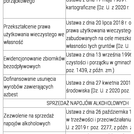
porządkowego
kartograficzne (Dz. U. z 2020 r. 
Ustawa z dnia 20 lipca 2018 r. o
Przekształcenie prawa
prawa użytkowania wieczystego
użytkowania wieczystego we
zabudowanych na cele mieszka
własność
własności tych gruntów (Dz. U. 
Ustawa z dnia 13 września 1996 r
Ewidencjonowanie zbiorników
czystości i porządku w gminach (
bezodpływowych
poz. 1439, z późn. zm.)
Dofinansowanie usunięcia
Ustawa z dnia 27 kwietnia 2001 r
wyrobów zawierających
środowiska (Dz. U. z 2020 poz. 1
azbest
SPRZEDAŻ NAPOJÓW ALKOHOLOWYCH
Ustawa z dnia 26 października 1
Zezwolenie na sprzedaż
w trzeźwości i przeciwdziałaniu 
napojów alkoholowych
U. z 2019 r. poz. 2277, z późn. z