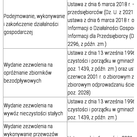
Ustawa z dnia 6 marca 2018 r. –
przedsiębiorców (Dz. U. z 2021 r
Podejmowanie, wykonywanie
ustawa z dnia 6 marca 2018 r. o C
i zakończenie działalności
Informacji o Działalności Gospod
gospodarczej
Informacji dla Przedsiębiorcy (Dz.
2296, z późn. zm.)
Ustawa z dnia 13 września 1996 r
czystości i porządku w gminach (
Wydanie zezwolenia na
poz. 1439, z późn. zm.) oraz ust
opróżnianie zbiorników
czerwca 2001 r. o zbiorowym za
bezodpływowych
zbiorowym odprowadzaniu ściekó
poz. 2028)
Ustawa z dnia 13 września 1996 r
Wydanie zezwolenia na
czystości i porządku w gminach (
wywóz nieczystości stałych
poz. 1439, z późn. zm.)
Wydanie zezwolenia na
wykonywanie przewozów