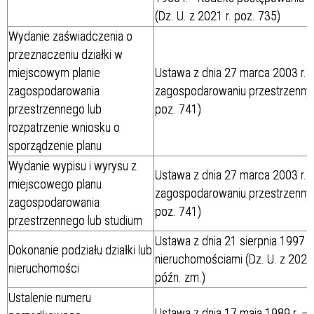
(Dz. U. z 2021 r. poz. 735)
Wydanie zaświadczenia o
przeznaczeniu działki w
miejscowym planie
Ustawa z dnia 27 marca 2003 r. o
zagospodarowania
zagospodarowaniu przestrzennym 
przestrzennego lub
poz. 741)
rozpatrzenie wniosku o
sporządzenie planu
Wydanie wypisu i wyrysu z
Ustawa z dnia 27 marca 2003 r. o
miejscowego planu
zagospodarowaniu przestrzennym 
zagospodarowania
poz. 741)
przestrzennego lub studium
Ustawa z dnia 21 sierpnia 1997 
Dokonanie podziału działki lub
nieruchomościami (Dz. U. z 2020 
nieruchomości
późn. zm.)
Ustalenie numeru
Ustawa z dnia 17 maja 1989 r. –