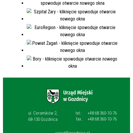
ul. Ceramików 2,
tel.:
+48 68 360-10-76
fax.:
+48 68 360-10-76
68-130 Gozdnica
urzad@gozdnica.pl