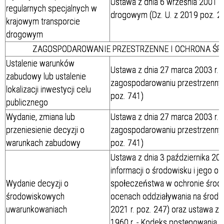
Ustawa z dnia 6 września 2001 r.
regularnych specjalnych w
drogowym (Dz. U. z 2019 poz. 21
krajowym transporcie
drogowym
ZAGOSPODAROWANIE PRZESTRZENNE I OCHRONA 
Ustalenie warunków
Ustawa z dnia 27 marca 2003 r. o
zabudowy lub ustalenie
zagospodarowaniu przestrzennym 
lokalizacji inwestycji celu
poz. 741)
publicznego
Wydanie, zmiana lub
Ustawa z dnia 27 marca 2003 r. o
przeniesienie decyzji o
zagospodarowaniu przestrzennym 
warunkach zabudowy
poz. 741)
Ustawa z dnia 3 października 200
informacji o środowisku i jego oc
Wydanie decyzji o
społeczeństwa w ochronie środo
środowiskowych
ocenach oddziaływania na środow
uwarunkowaniach
2021 r. poz. 247) oraz ustawa z
1960 r. - Kodeks postępowania a