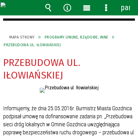
panel
Wyszukiwarka
Narzędzia
Menu
Menu
główne
szczegółow
MAPA STRONY
PROGRAMY UNIJNE, RZĄDOWE, INNE
PRZEBUDOWA UL. IŁOWIAŃSKIEJ
PRZEBUDOWA UL.
IŁOWIAŃSKIEJ
Informujemy, że dnia 25.05.2016r. Burmistrz Miasta Gozdnica
podpisał umowę na dofinansowanie zadania pn. „Przebudowa
sieci dróg lokalnych w Gminie Gozdnica uwzględniająca
poprawę bezpieczeństwa ruchu drogowego – przebudowa ul.