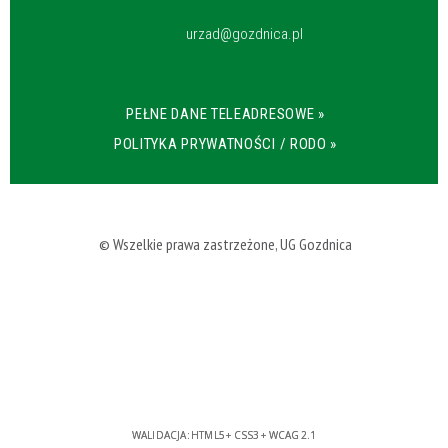
urzad@gozdnica.pl
PEŁNE DANE TELEADRESOWE »
POLITYKA PRYWATNOŚCI / RODO »
© Wszelkie prawa zastrzeżone, UG Gozdnica
WALIDACJA:
HTML5
+
CSS3
+
WCAG 2.1