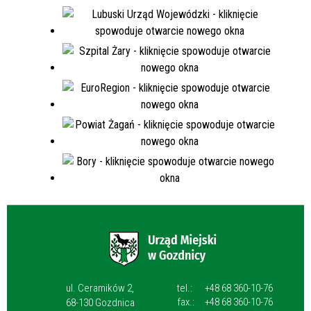
ul. Ceramików 2,
tel.:
+48 68 360-10-76
fax.:
+48 68 360-10-76
68-130 Gozdnica