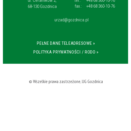
ul. Ceramików 2,
tel.:
+48 68 360-10-76
fax.:
+48 68 360-10-76
68-130 Gozdnica
urzad@gozdnica.pl
PEŁNE DANE TELEADRESOWE »
POLITYKA PRYWATNOŚCI / RODO »
© Wszelkie prawa zastrzeżone, UG Gozdnica