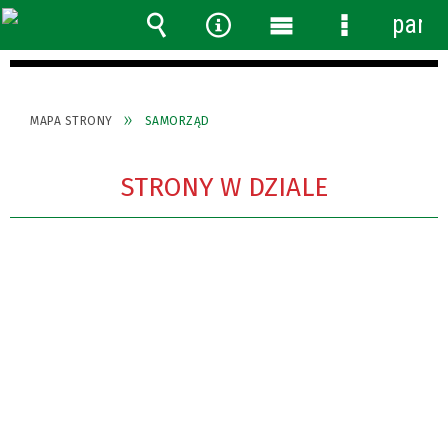
panel
Wyszukiwarka
Narzędzia
Menu
Menu
główne
szczegółow
MAPA STRONY
SAMORZĄD
STRONY W DZIALE