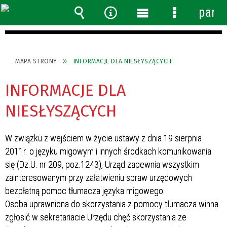
panel
Wyszukiwarka
Narzędzia
Menu
Menu
główne
szczegółow
MAPA STRONY
INFORMACJE DLA NIESŁYSZĄCYCH
INFORMACJE DLA
NIESŁYSZĄCYCH
W związku z wejściem w życie ustawy z dnia 19 sierpnia
2011r. o języku migowym i innych środkach komunikowania
się (Dz.U. nr 209, poz.1243), Urząd zapewnia wszystkim
zainteresowanym przy załatwieniu spraw urzędowych
bezpłatną pomoc tłumacza języka migowego.
Osoba uprawniona do skorzystania z pomocy tłumacza winna
zgłosić w sekretariacie Urzędu chęć skorzystania ze