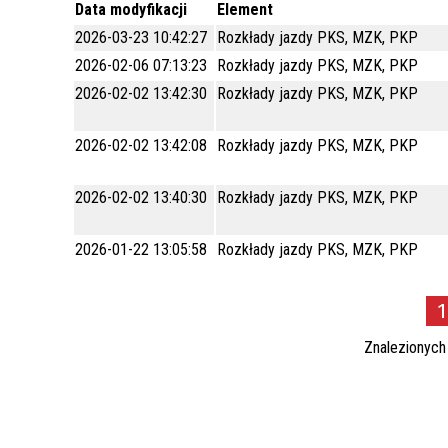
Data modyfikacji
Element
WILKI NAD NYSĄ
MIEJSKIE JEDNOSTKI
POMOC SPOŁECZNA
2026-03-23 10:42:27
Rozkłady jazdy PKS, MZK, PKP
ORGANIZACYJNE
SYMBOLIKA
2026-02-06 07:13:23
Rozkłady jazdy PKS, MZK, PKP
EDUKACJA
2026-02-02 13:42:30
Rozkłady jazdy PKS, MZK, PKP
STATYSTYKA
KULTURA / KALENDARZ IMPREZ
SYSTEM INFORMACJI
2026-02-02 13:42:08
Rozkłady jazdy PKS, MZK, PKP
SPORT I REKREACJA
PRZESTRZENNEJ
JAKOŚĆ WODY DO SPOŻYCIA
2026-02-02 13:40:30
Rozkłady jazdy PKS, MZK, PKP
NAJWYŻSZY CERAMICZNY POMNIK W
EUROPIE
BEZPŁATNY PUNKT POMOCY
2026-01-22 13:05:58
Rozkłady jazdy PKS, MZK, PKP
PRAWNEJ
PLAN MIASTA
CMENTARZ KOMUNALNY
1
ZARZĄDZANIE KRYZYSOWE
Znalezionyc
PROGRAM POLITYKI ZDROWOTNEJ -
REHABILITACJA