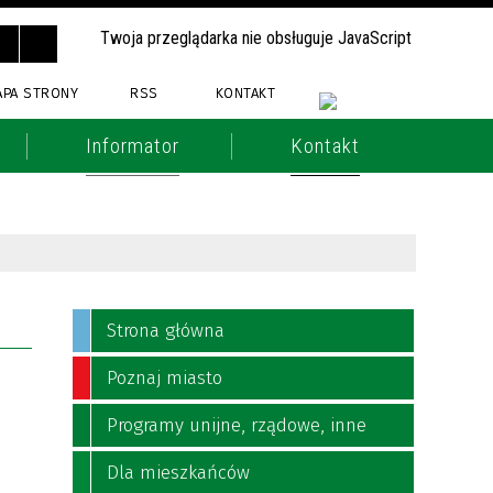
Twoja przeglądarka nie obsługuje JavaScript
APA STRONY
RSS
KONTAKT
Informator
Kontakt
Strona główna
Poznaj miasto
Programy unijne, rządowe, inne
Dla mieszkańców