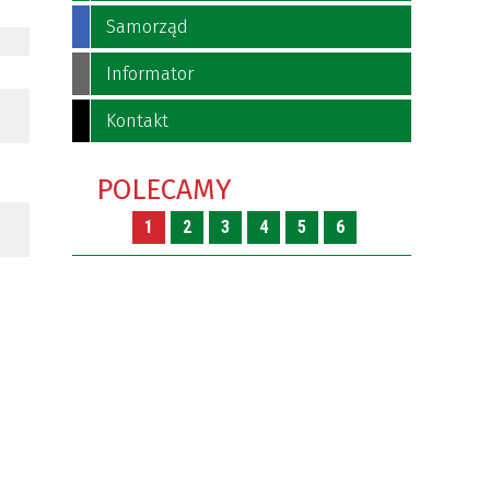
Samorząd
Informator
Kontakt
POLECAMY
1
2
3
4
5
6