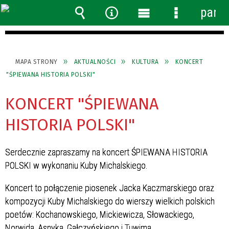
panel
Wyszukiwarka
Narzędzia
Menu
Menu
główne
szczegółow
MAPA STRONY
AKTUALNOŚCI
KULTURA
KONCERT
"ŚPIEWANA HISTORIA POLSKI"
KONCERT "ŚPIEWANA
HISTORIA POLSKI"
Serdecznie zapraszamy na koncert ŚPIEWANA HISTORIA
POLSKI w wykonaniu Kuby Michalskiego.
Koncert to połączenie piosenek Jacka Kaczmarskiego oraz
kompozycji Kuby Michalskiego do wierszy wielkich polskich
poetów: Kochanowskiego, Mickiewicza, Słowackiego,
Norwida, Asnyka, Gałczyńskiego i Tuwima.