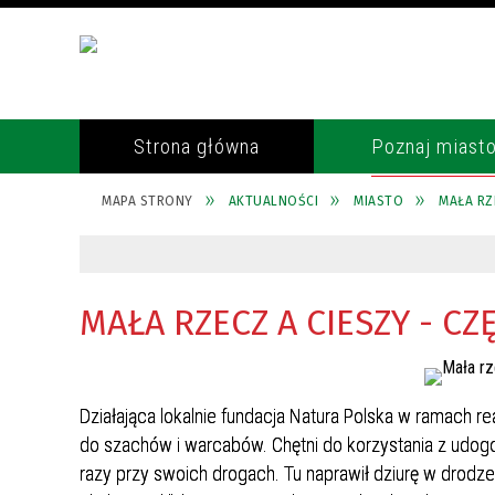
Strona główna
Poznaj miast
MAPA STRONY
AKTUALNOŚCI
MIASTO
MAŁA RZ
POŁOŻENIE
RADA MIASTA
REKULTYWACJA WYROBISKA
TELEFONY ALARMOWE
GOZDNICA
HISTORIA
BURMISTRZ
POLICJA
GOSPODARKA ODPADAMI
KRONIKA GOZDNICKA
SEKRETARZ
STRAŻ POŻARNA
MAŁA RZECZ A CIESZY - CZ
OCHRONA ŚRODOWISKA
MIASTO CERAMIKÓW
SKARBNIK
PARAFIA
CZUJNIK JAKOŚCI POWIETRZA
GOSPODARKA
REFERATY URZĘDU
OCHRONA ZDROWIA
Działająca lokalnie fundacja Natura Polska w ramach re
UTRZYMANIE CZYSTOŚCI I
GMINY PARTNERSKIE
URZĄD STANU CYWILNEGO
ENEA OPERATOR
PORZĄDKU W MIEŚCIE
do szachów i warcabów. Chętni do korzystania z udogo
razy przy swoich drogach. Tu naprawił dziurę w drodze
ORGANIZACJE I STOWARZYSZENIA
RADA SENIORÓW
ROZKŁADY JAZDY PKS, MZK, PKP
PODATKI