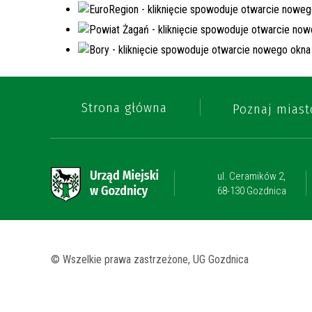
Strona główna
Poznaj miast
ul. Ceramików 2,
68-130 Gozdnica
© Wszelkie prawa zastrzeżone, UG Gozdnica