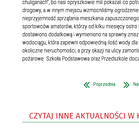
chuliganach”, bo nasi opryszkowie mili pokazali co po
WILKI NAD NYSĄ
MIEJSKIE JEDNOSTKI
drogowy, a w innym miejscu wzmocniliśmy ogrodzenie 
POMOC SPOŁECZNA
ORGANIZACYJNE
nieprzyjemność sprzątania mieszkania zapuszczonego 
SYMBOLIKA
EDUKACJA
sportowców amatorów, którzy od kilku miesięcy ostro
STATYSTYKA
dostawiono dodatkową i wymieniono na sprawny zniszc
KULTURA / KALENDARZ IMPREZ
wodociągu, która zapewni odpowiednią ilość wody dla
SYSTEM INFORMACJI
SPORT I REKREACJA
okoliczne nieruchomości, a przy okazji na ulicy zam
PRZESTRZENNEJ
pożarowe. Szkoła Podstawowa oraz Przedszkole docz
JAKOŚĆ WODY DO SPOŻYCIA
NAJWYŻSZY CERAMICZNY POMNIK W
EUROPIE
BEZPŁATNY PUNKT POMOCY
PRAWNEJ
PLAN MIASTA
Poprzednia
Na
CMENTARZ KOMUNALNY
ZARZĄDZANIE KRYZYSOWE
CZYTAJ INNE AKTUALNOŚCI W 
PROGRAM POLITYKI ZDROWOTNEJ -
REHABILITACJA