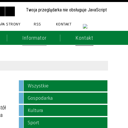
Twoja przeglądarka nie obsługuje JavaScript
APA STRONY
RSS
KONTAKT
Informator
Kontakt
Wszystkie
Gospodarka
tół
Kultura
ka
Sport