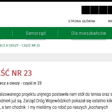
STRONA GŁÓWNA
M
o
Samorząd
Dla mieszkańców
ECZ A CIESZY - CZĘŚĆ NR 23
ĘŚĆ NR 23
alizowanego projektu unijnego postawiła nam stół do tenisa oraz s
dnień już są. Zarząd Dróg Wojewódzkich pokazał się ostatnio kil
, a tam chodnik. I my mieliśmy co robić po naszych „kochanych