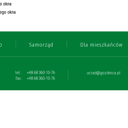
o
Samorząd
Dla mieszkańców
tel.:
+48 68 360-10-76
urzad@gozdnica.pl
fax.:
+48 68 360-10-76