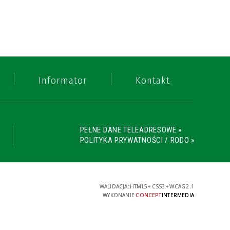
Informator
Kontakt
PEŁNE DANE TELEADRESOWE »
POLITYKA PRYWATNOŚCI / RODO »
WALIDACJA:
HTML5
+
CSS3
+
WCAG 2.1
WYKONANIE
CONCEPT
INTERMEDIA