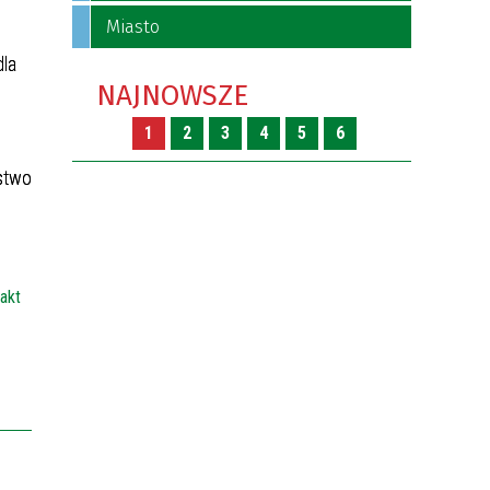
Miasto
dla
NAJNOWSZE
1
2
3
4
5
6
stwo
akt