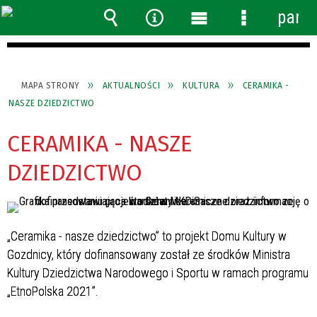
panel
Wyszukiwarka
Narzędzia
Menu
Menu
główne
szczegółow
MAPA STRONY
AKTUALNOŚCI
KULTURA
CERAMIKA -
NASZE DZIEDZICTWO
CERAMIKA - NASZE
DZIEDZICTWO
„Ceramika - nasze dziedzictwo” to projekt Domu Kultury w
Gozdnicy, który dofinansowany został ze środków Ministra
Kultury Dziedzictwa Narodowego i Sportu w ramach programu
„EtnoPolska 2021”.