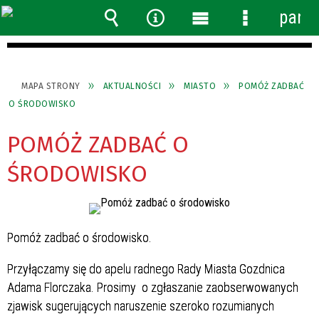
panel
Wyszukiwarka
Narzędzia
Menu
Menu
główne
szczegółow
MAPA STRONY
AKTUALNOŚCI
MIASTO
POMÓŻ ZADBAĆ
O ŚRODOWISKO
POMÓŻ ZADBAĆ O
ŚRODOWISKO
Pomóż zadbać o środowisko.
Przyłączamy się do apelu radnego Rady Miasta Gozdnica
Adama Florczaka. Prosimy o zgłaszanie zaobserwowanych
zjawisk sugerujących naruszenie szeroko rozumianych