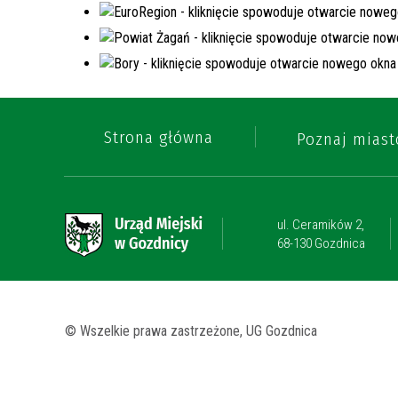
Strona główna
Poznaj miast
ul. Ceramików 2,
68-130 Gozdnica
© Wszelkie prawa zastrzeżone, UG Gozdnica