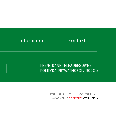
Informator
Kontakt
PEŁNE DANE TELEADRESOWE »
POLITYKA PRYWATNOŚCI / RODO »
WALIDACJA:
HTML5
+
CSS3
+
WCAG 2.1
WYKONANIE
CONCEPT
INTERMEDIA