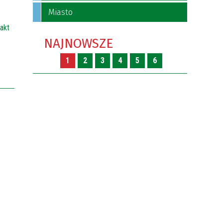
Miasto
akt
NAJNOWSZE
1
2
3
4
5
6