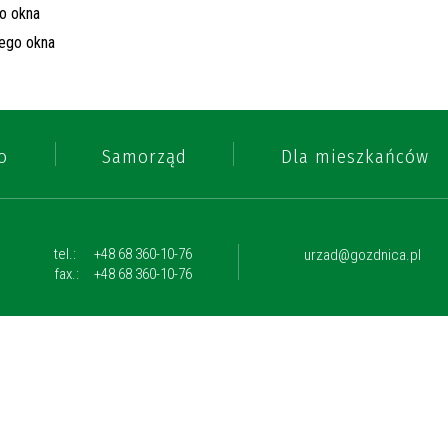
o
Samorząd
Dla mieszkańców
tel.:
+48 68 360-10-76
urzad@gozdnica.pl
fax.:
+48 68 360-10-76